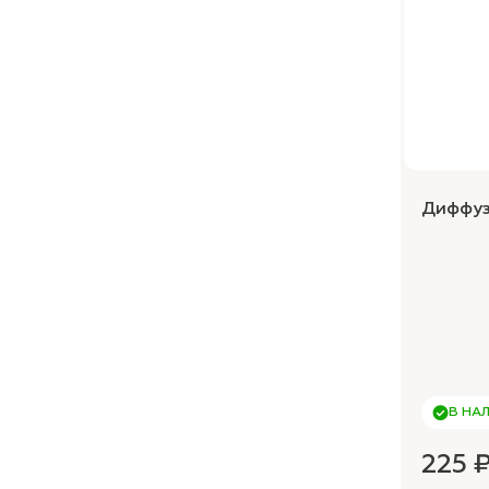
Диффузо
В НА
225 