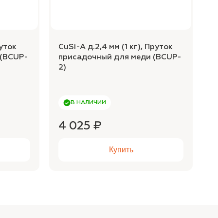
руток
CuSi-A д.2,4 мм (1 кг), Пруток
C
 (BCUP-
присадочный для меди (BCUP-
п
2)
2
В НАЛИЧИИ
4 025 ₽
4
Купить