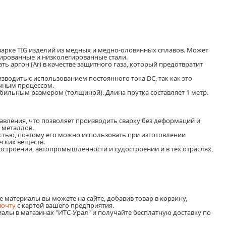
варке TIG изделий из медных и медно-оловянных сплавов. Может
гированные и низколегированные стали.
 аргон (Ar) в качестве защитного газа, который предотвратит
одить с использованием постоянного тока DC, так как это
очным процессом.
бильным размером (толщиной). Длина прутка составляет 1 метр.
вления, что позволяет производить сварку без деформаций и
 металлов.
тью, поэтому его можно использовать при изготовлении
ских веществ.
строении, автопромышленности и судостроении и в тех отраслях,
е материалы вы можете на сайте,
добавив товар в корзину,
почту
с картой вашего предприятия
.
алы в магазинах "ИТС-Урал" и получайте бесплатную доставку по