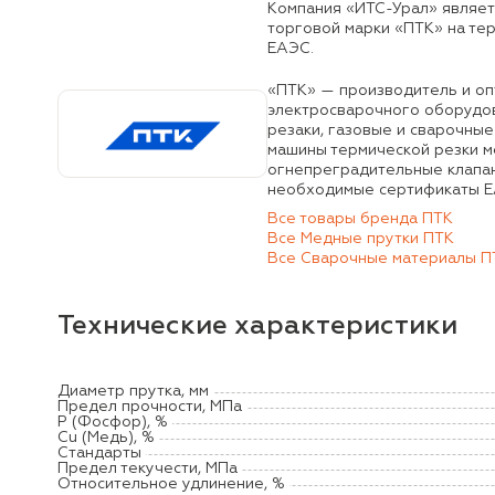
Компания «ИТС-Урал» являе
торговой марки «ПТК» на те
ЕАЭС.
«ПТК» — производитель и оп
электросварочного оборудо
резаки, газовые и сварочные
машины термической резки ме
огнепреградительные клапан
необходимые сертификаты EA
Все товары бренда ПТК
Все Медные прутки ПТК
Все Сварочные материалы П
Технические характеристики
Диаметр прутка, мм
Предел прочности, MПа
P (Фосфор), %
Cu (Медь), %
Стандарты
Предел текучести, MПа
Относительное удлинение, %