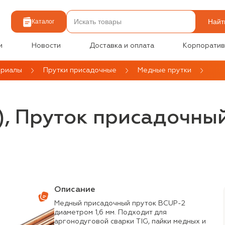
Найт
Каталог
и
Новости
Доставка и оплата
Корпоратив
ериалы
Прутки присадочные
Медные прутки
кг), Пруток присадочн
Описание
Медный присадочный пруток BCUP-2
диаметром 1,6 мм. Подходит для
аргонодуговой сварки TIG, пайки медных и