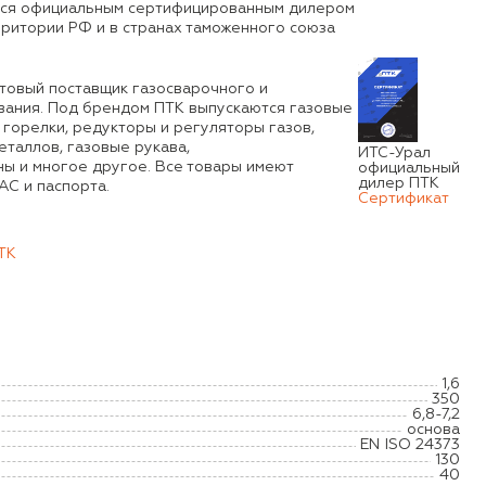
тся официальным сертифицированным дилером
рритории РФ и в странах таможенного союза
товый поставщик газосварочного и
вания. Под брендом ПТК выпускаются газовые
 горелки, редукторы и регуляторы газов,
таллов, газовые рукава,
ИТС-Урал
ы и многое другое. Все товары имеют
официальный
дилер ПТК
C и паспорта.
Сертификат
ТК
1,6
350
6,8-7,2
основа
EN ISO 24373
130
40