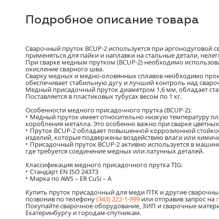
Подробное описание товара
Сварочный пруток BCUP-2 используется при аргонодуговой с
применяться для пайки и наплавки на стальные детали, неле
При сварке медным прутком (BCUP-2) необходимо использовать
окисление сварного шва.
Сварку медных и медно-оловянных сплавов необходимо произв
обеспечивает стабильную дугу и лучший контроль над свар
Медный присадочный пруток диаметром 1,6 мм, обладает ста
Поставляется в пластиковых тубусах весом по 1 кг.
Особенности медного присадочного прутка (BCUP-2):
Медный пруток имеет относительно низкую температуру пла
•
коробления металла. Это особенно важно при сварке цветных
Пруток BCUP-2 обладает повышенной коррозионной стойкос
•
изделий, которые подвержены воздействию влаги или химиче
Присадочный пруток BCUP-2 активно используется в машино
•
где требуется соединение медных или латунных деталей.
Классификация медного присадочного прутка TIG:
Стандарт EN ISO 24373
•
Марка по AWS – ER CuSi – A
•
Купить пруток присадочный для меди ПТК и другие сварочны
позвонив по телефону
(343) 222-1-999
или отправив запрос на
Покупайте сварочное оборудование, ЗИП и сварочные матери
Екатеринбургу и городам-спутникам.